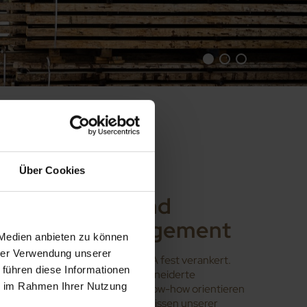
Über Cookies
Französische
Innovation und
Umweltengagement
 Medien anbieten zu können
hrer Verwendung unserer
Innovation ist in unserer DNA fest verankert.
 führen diese Informationen
Neue Lösungen
, maßgeschneiderte
ie im Rahmen Ihrer Nutzung
Produkte ... Mit unserem Know-how orientieren
wir uns stets an den Bedürfnissen unserer