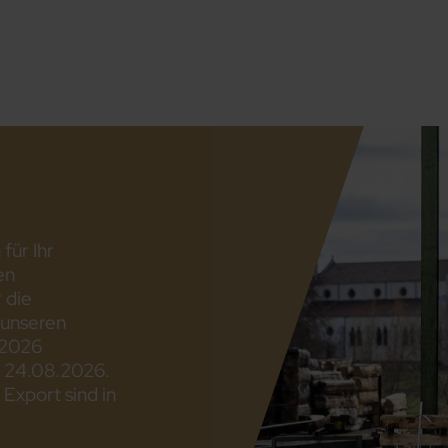
für Ihr
en
 die
 unseren
.2026
m 24.08.2026.
 Export sind in