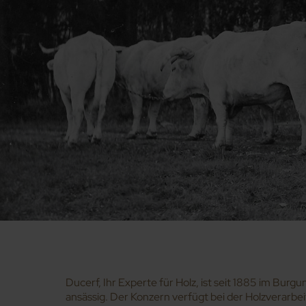
Ducerf, Ihr Experte für Holz, ist seit 1885 im Burgu
ansässig. Der Konzern verfügt bei der Holzverarbe