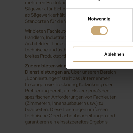
mehreren Produktionsstandorten, einem
Sägewerk für Eichen- und Laubhölzer für direkt
Einwilligungsauswahl
ab Sägewerk erhältliche Holzprodukte sowie
Notwendig
Standorten für die Weiterverarbeitung.
Wir bieten Fachleuten im Bereich Ausbau – wie
Händlern, Industriebetrieben, Handwerkern,
Architekten, Landschaftsplanern usw. –
technische und ästhetische Lösungen durch ein
Ablehnen
breites Produktsortiment.
Zudem bieten wir maßgeschneiderte
Dienstleistungen an.
Über unseren Bereich
„Lohnleistungen“ stellt das Unternehmen
Lösungen wie Trocknung, Keilzinkung oder
Profilierung bereit, um Hölzer gemäß den
spezifischen Anforderungen von Fachleuten
(Zimmerern, Innenausbauern usw.) zu
bearbeiten. Diese Leistungen umfassen
technische Oberflächenbearbeitungen und
garantieren ein einsatzbereites Ergebnis.