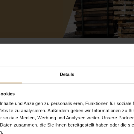
Details
Roh- und veredelte
Holzprodukte für all
Cookies
Ihre Bedürfnisse
nhalte und Anzeigen zu personalisieren, Funktionen für soziale
Website zu analysieren. Außerdem geben wir Informationen zu I
Wir sind Hersteller von rohen Holzprodukten aus
r soziale Medien, Werbung und Analysen weiter. Unsere Partner
unserem
Sägewerk für Eiche
und andere
 Daten zusammen, die Sie ihnen bereitgestellt haben oder die s
Laubhölzer – für die Bereiche Zimmerei,
Tischlerei, Fassherstellung und
n.