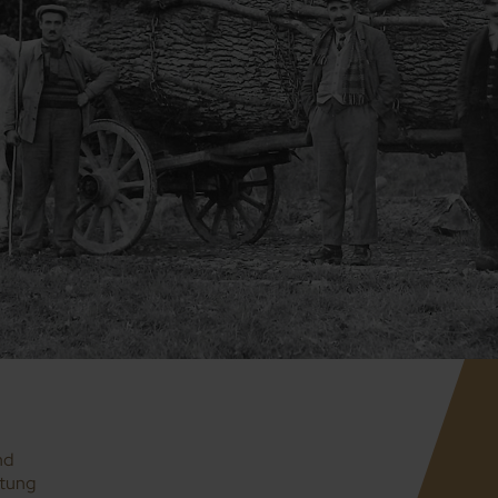
nd
itung