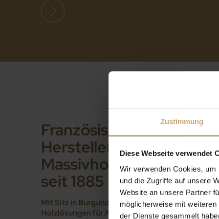
Zustimmung
Französischer
Hersteller von
Diese Webseite verwendet 
Massivholzprodukten
Wir verwenden Cookies, um I
seit 1885
und die Zugriffe auf unsere 
Website an unsere Partner fü
Mit Sitz in Burgund sind wir Hersteller von
möglicherweise mit weiteren
Holzlösungen für Ausbau und Bau
– mit
der Dienste gesammelt habe