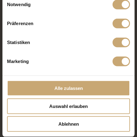
Notwendig
Der Hafen Pont Neuf
Ein Wohnhaus in Paris mit
Fassade aus vorvergrautem
Massivholz
Präferenzen
Statistiken
Marketing
Firmensitz ilicut aus
Hauptsitz Gautier Transport
Holzverkleidung
Alle zulassen
Auswahl erlauben
Ablehnen