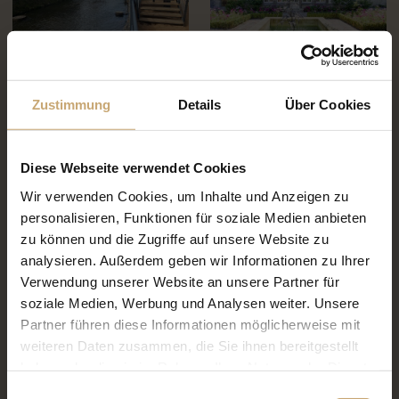
Fußgängerbrücke aus Eiche
Das Landgut Le Domaine
d'Ablon
Zustimmung
Details
Über Cookies
Diese Webseite verwendet Cookies
Wir verwenden Cookies, um Inhalte und Anzeigen zu
personalisieren, Funktionen für soziale Medien anbieten
zu können und die Zugriffe auf unsere Website zu
Lodges in Move
Bienenwohnungen
analysieren. Außerdem geben wir Informationen zu Ihrer
LUNAIRES
Verwendung unserer Website an unsere Partner für
soziale Medien, Werbung und Analysen weiter. Unsere
Partner führen diese Informationen möglicherweise mit
weiteren Daten zusammen, die Sie ihnen bereitgestellt
haben oder die sie im Rahmen Ihrer Nutzung der Dienste
gesammelt haben.
Einwilligungsauswahl