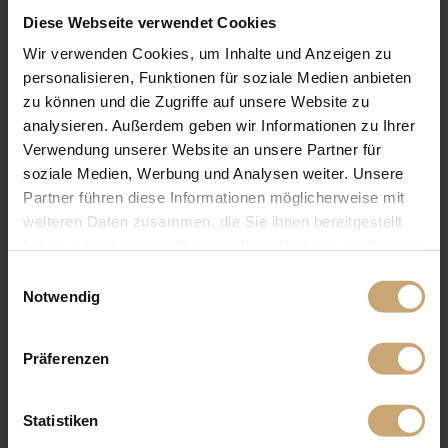
Diese Webseite verwendet Cookies
IL Y A 5 MOIS — MESSE
Ducerf Gruppe auf der FensterBau
Wir verwenden Cookies, um Inhalte und Anzeigen zu
2026
personalisieren, Funktionen für soziale Medien anbieten
zu können und die Zugriffe auf unsere Website zu
analysieren. Außerdem geben wir Informationen zu Ihrer
Verwendung unserer Website an unsere Partner für
soziale Medien, Werbung und Analysen weiter. Unsere
Partner führen diese Informationen möglicherweise mit
weiteren Daten zusammen, die Sie ihnen bereitgestellt
haben oder die sie im Rahmen Ihrer Nutzung der Dienste
gesammelt haben.
IL Y A 1 AN — MESSE
IL Y A 2 ANS — MESSE
Einwilligungsauswahl
Ducerf Groupe -
Treffen Sie uns
Notwendig
Interzum Koln
auf den führenden
internationalen
Holzfachmessen!
Präferenzen
Statistiken