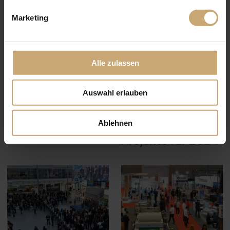
Marketing
IL Y A 2 ANS — MESSE
IL Y A 3 ANS — MESSE
Alle zulassen
Die Ducerf-
Interview mit
Gruppe nimmt an
Edouard Ducerf,
der nächsten
Geschäftsführer
Auswahl erlauben
des DUCERF-
Konzerns:
Ablehnen
Perspektiven und
Projekte für 2024