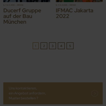
IL Y A 3 ANS — MESSE
IL Y A 4 ANS — MESSE
Ducerf Gruppe
IFMAC Jakarta
auf der Bau
2022
München
1
2
3
4
5
Uns kontaktieren,
ein Angebot anfordern,
Muster bestellen ?