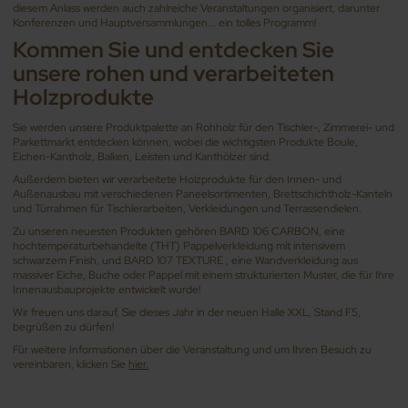
diesem Anlass werden auch zahlreiche Veranstaltungen organisiert, darunter
Konferenzen und Hauptversammlungen... ein tolles Programm!
Kommen Sie und entdecken Sie
unsere rohen und verarbeiteten
Holzprodukte
Sie werden unsere Produktpalette an Rohholz für den Tischler-, Zimmerei- und
Parkettmarkt entdecken können, wobei die wichtigsten Produkte Boule,
Eichen-Kantholz, Balken, Leisten und Kanthölzer sind.
Außerdem bieten wir verarbeitete Holzprodukte für den Innen- und
Außenausbau mit verschiedenen Paneelsortimenten, Brettschichtholz-Kanteln
und Türrahmen für Tischlerarbeiten, Verkleidungen und Terrassendielen.
Zu unseren neuesten Produkten gehören BARD 106 CARBON, eine
hochtemperaturbehandelte (THT) Pappelverkleidung mit intensivem
schwarzem Finish, und BARD 107 TEXTURE , eine Wandverkleidung aus
massiver Eiche, Buche oder Pappel mit einem strukturierten Muster, die für Ihre
Innenausbauprojekte entwickelt wurde!
Wir freuen uns darauf, Sie dieses Jahr in der neuen Halle XXL, Stand F5,
begrüßen zu dürfen!
Für weitere Informationen über die Veranstaltung und um Ihren Besuch zu
vereinbaren, klicken Sie
hier.