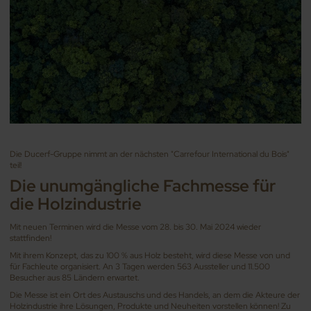
Die Ducerf-Gruppe nimmt an der nächsten "Carrefour International du Bois"
teil!
Die unumgängliche Fachmesse für
die Holzindustrie
Mit neuen Terminen wird die Messe vom 28. bis 30. Mai 2024 wieder
stattfinden!
Mit ihrem Konzept, das zu 100 % aus Holz besteht, wird diese Messe von und
für Fachleute organisiert. An 3 Tagen werden 563 Aussteller und 11.500
Besucher aus 85 Ländern erwartet.
Die Messe ist ein Ort des Austauschs und des Handels, an dem die Akteure der
Holzindustrie ihre Lösungen, Produkte und Neuheiten vorstellen können! Zu