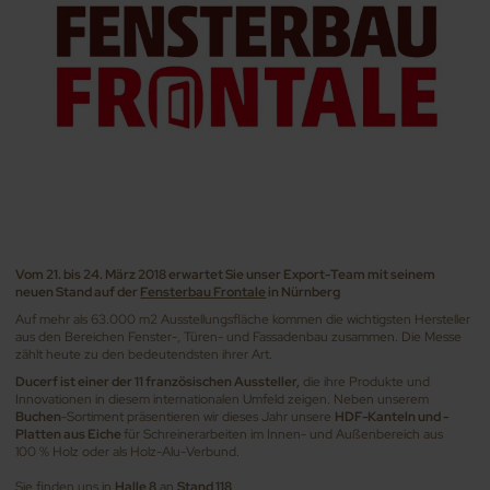
Vom 21. bis 24. März 2018 erwartet Sie unser Export-Team mit seinem
neuen Stand auf der
Fensterbau Frontale
in Nürnberg
Auf mehr als 63.000 m2 Ausstellungsfläche kommen die wichtigsten Hersteller
aus den Bereichen Fenster-, Türen- und Fassadenbau zusammen. Die Messe
zählt heute zu den bedeutendsten ihrer Art.
Ducerf ist einer der 11 französischen Aussteller,
die ihre Produkte und
Innovationen in diesem internationalen Umfeld zeigen. Neben unserem
Buchen
-Sortiment präsentieren wir dieses Jahr unsere
HDF-Kanteln und -
Platten aus Eiche
für Schreinerarbeiten im Innen- und Außenbereich aus
100 % Holz oder als Holz-Alu-Verbund.
Sie finden uns in
Halle 8
an
Stand 118