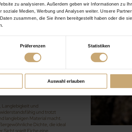
Website zu analysieren. Außerdem geben wir Informationen zu I
r soziale Medien, Werbung und Analysen weiter. Unsere Partner
auf Nebenprodukte ihrer
 Daten zusammen, die Sie ihnen bereitgestellt haben oder die s
er langsamen Verbrennung und
n.
erden zudem in handwerklichen
Lebensmitteln, verwendet.
Präferenzen
Statistiken
m Handwerker und Designer ihr
hten, Dekorationsobjekte und
 Tradition und Innovation
altigen Konsums und der lokalen
Auswahl erlauben
e, Langlebigkeit und
 widerstandsfähig und trotzt
und langlebigen Material macht.
ßergewöhnliche Dichte, die ideal
 Sicht spielt Eiche eine