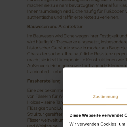
machen sie zu einem bevorzugten Material für kla
Innenraumdesign wird Eiche häufig für Fußböden 
authentische und raffinierte Note zu verleihen.
Bauwesen und Architektur
Im Bauwesen wird Eiche wegen ihrer Festigkeit und
wird häufig für Tragwerke eingesetzt, insbesonder
historischer Gebäude sowie in modernen Bauproje
Charakter suchen. Ihre natürliche Resistenz gegen
macht sie ideal für exponierte Konstruktionen wie
Außenverkleidungen sowie für tragende Elemente
Laminated Timber).
Fassherstellung
Eine der bekanntesten Verwendungen der französis
von Fässern für Wein und Spirituosen. Die organol
Zustimmung
Holzes – seine Tannine und die Fähigkeit, subtile 
Flüssigkeit und Luft zu ermöglichen – beeinflusse
Struktur gereifter Weine und Spirituosen. Französi
Diese Webseite verwendet 
Fässer weltweit und tragen so zum Ansehen von in
Wir verwenden Cookies, um I
und Whiskys bei.