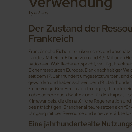
Verwendung
il y a 2 ans
Der Zustand der Ressou
Frankreich
Französische Eiche ist ein ikonisches und unschät
Landes. Mit einer Fläche von rund 4,5 Millionen He
nationalen Waldfläche entspricht, verfügt Frankrei
Eichenressourcen Europas. Dank nachhaltiger Wald
seit dem 17. Jahrhundert umgesetzt werden, sind d
geworden und haben sich seit dem 19. Jahrhundert
Eiche vor großen Herausforderungen, darunter ei
insbesondere nach Bauholz und für den Export – s
Klimawandels, die die natürliche Regeneration und
beeinträchtigen. Branchenakteure setzen sich für
Umgang mit der Ressource und eine verstärkte lok
Eine jahrhundertealte Nutzung