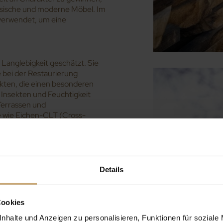
ssische und moderne Möbel. Im
verwendet, um eine
 Langlebigkeit geschätzt. Sie
e bei der Restaurierung
kten, die einen besonderen
 Insekten und Feuchtigkeit
 Terrassen und
 wie Eichen-CLT (Cross-
chen Eiche ist die Herstellung
eptischen Eigenschaften des
Details
Wechselwirkungen zwischen
n direkt den Geschmack und die
sche Küfer exportieren diese
Cookies
 Eichenholz gereiften Weinen
nhalte und Anzeigen zu personalisieren, Funktionen für soziale