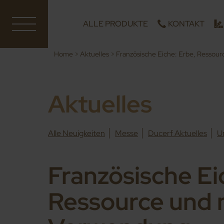
ALLE PRODUKTE
KONTAKT
Home
>
Aktuelles
>
Französische Eiche: Erbe, Resso
Aktuelles
Alle Neuigkeiten
Messe
Ducerf Aktuelles
U
Französische Ei
Ressource und