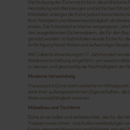
Die Nutzung der Eiche reicht bis in die prähistorische
Herstellung von Werkzeugen und einfachen Struk
Mittelalter erlangte die Eiche jedoch besonderes A
ihrer Festigkeit und Wasserbeständigkeit als ideale
erwies. Die französische Marine vergangener Jah
den ausgedehnten Eichenwäldern, die für den Bau
genutzt wurden. In Kathedralen wurde Eiche für die
Anfertigung feiner Möbel und aufwendiger Skulpt
Mit Colberts Verordnung im 17. Jahrhundert wurde
Waldbewirtschaftung eingeführt, um sowohl militäri
zu decken und gleichzeitig die Nachhaltigkeit der 
Moderne Verwendung
Französische Eiche steht weiterhin im Mittelpunkt 
dank ihrer außergewöhnlichen Eigenschaften, die L
Widerstandsfähigkeit vereinen.
Möbelbau und Tischlerei
Eiche ist ein edles und zeitloses Holz, das für die 
Treppen sowie Innen- und Außenverkleidungen seh
Farbe, elegante Maserung und Fähigkeit, mit der Z