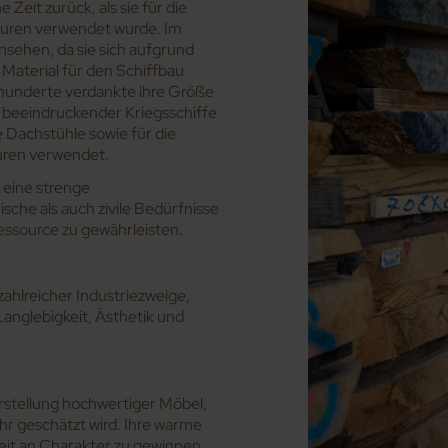
 Zeit zurück, als sie für die
turen verwendet wurde. Im
nsehen, da sie sich aufgrund
s Material für den Schiffbau
rhunderte verdankte ihre Größe
 beeindruckender Kriegsschiffe
 Dachstühle sowie für die
uren verwendet.
 eine strenge
sche als auch zivile Bedürfnisse
Ressource zu gewährleisten.
zahlreicher Industriezweige,
anglebigkeit, Ästhetik und
Herstellung hochwertiger Möbel,
r geschätzt wird. Ihre warme
eit an Charakter zu gewinnen,