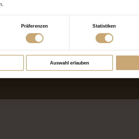
Besonderheite
n.
Relativ schnelle Trocknung.
Neigt zum Reißen.
Präferenzen
Statistiken
Hoher Verschnitt.
Zur Vermeidung von Ausrissen a
Leicht zu verarbeiten und aufzu
Nagelverbindungen sind haltbar, 
Gedämpft lässt es sich gut biege
Pyramidenzeichnung und Maserkn
Auswahl erlauben