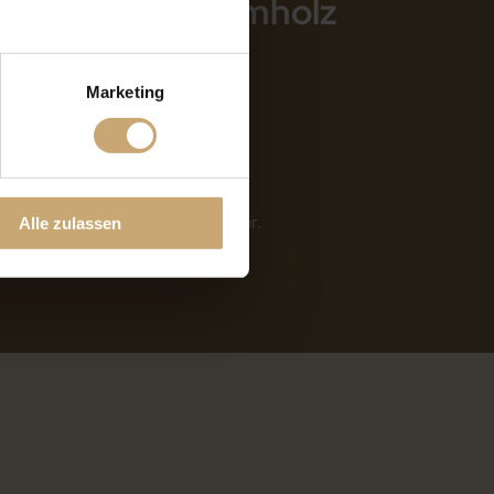
n von Nussbaumholz
Marketing
uf die Faserrichtung achten.
trennen.
die Verleimungsfestigkeit ist gut
n.
ollen kommen relativ häufig vor.
Alle zulassen