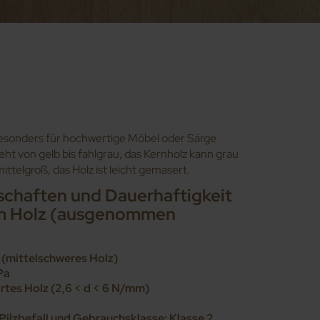
besonders für hochwertige Möbel oder Särge
geht von gelb bis fahlgrau, das Kernholz kann grau
ittelgroß, das Holz ist leicht gemasert.
schaften und Dauerhaftigkeit
em Holz (ausgenommen
(mittelschweres Holz)
Pa
rtes Holz (2,6 < d < 6 N/mm)
ilzbefall und Gebrauchsklasse: Klasse 2