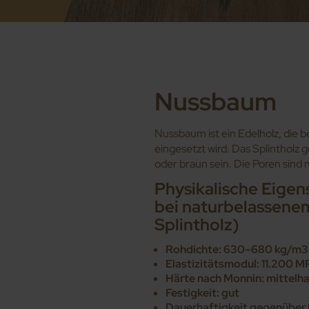
Nussbaum
Nussbaum ist ein Edelholz, die 
eingesetzt wird. Das Splintholz 
oder braun sein. Die Poren sind m
Physikalische Eigen
bei naturbelassen
Splintholz)
Rohdichte: 630–680 kg/m3 
Elastizitätsmodul: 11.200 M
Härte nach Monnin: mittelha
Festigkeit: gut
Dauerhaftigkeit gegenüber P