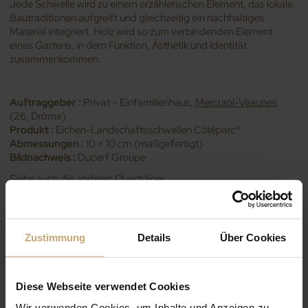
Jede Schwelle wird zu einem erzählerischen Element, das lokale
Bautraditionen aufgreift und gleichzeitig ein nachhaltiges
Material integriert. Holz wird so zum verbindenden Element
eines Gartens, in dem Funktion, Ästhetik und Identität
zusammenkommen.
Auftraggeber :
Privat – Einfamilienhaus,
Mercurol-Veaunes
(26, Drôme)
Produkt :
Eichen-Landschaftsschwellen Côtéparc®
Abmessungen :
10 × 10 cm (maßgefertigt)
Bildnachweis :
Ducerf Groupe
Siehe auch die anderen
Querträger
...
Zustimmung
Details
Über Cookies
Diese Webseite verwendet Cookies
Wir verwenden Cookies, um Inhalte und Anzeigen zu