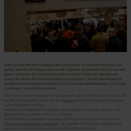
Holz ist zentraler Bestandteil jeder Landschaft. Es versteht sich also von
selbst, dass Ducerf dieses Jahr an der Paysalia, Fachmesse für Garten und
Sport, teilnimmt. Ein innovativer und kreativer Treffpunkt, bei dem wir
unsere Produkte für den Außenbereich ausstellen, uns mit den Akteuren
der Branche austauschen und einen Finalisten des Wettbewerbs „Carré des
Jardiniers“ unterstützen wollen ...
Nach einer ersten erfolgreichen Teilnahme im Jahre 2015 freut sich Ducerf, Sie
ab dem 5. Dezember wieder auf der
Paysalia
auf dem Messegelände Eurexpo
Lyon begrüßen zu dürfen.
Das Ziel: dem Material Holz anlässlich des wichtigen Events der Garten- und
Sportwelt einen gewissen Glanz zu verleihen.
Als führender gewerblicher Hersteller der Branche präsentieren wir unsere
thermisch behandelten Laubhölzer
, der neueste Trend bei der Verwendung
von Holz in Gärten sowie privaten und öffentlichen Räumen.