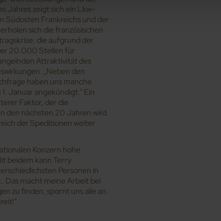
s Jahres zeigt sich ein Lkw-
im Südosten Frankreichs und der
erholen sich die französischen
agskrise, die aufgrund der
er 20.000 Stellen für
angelnden Attraktivität des
uswirkungen. „Neben den
chfrage haben uns manche
1. Januar angekündigt.“ Ein
terer Faktor, der die
In den nächsten 20 Jahren wird
eich der Speditionen weiter
rnationalen Konzern hohe
Mit beidem kann Terry
nterschiedlichsten Personen in
.. Das macht meine Arbeit bei
 zu finden, spornt uns alle an.
eit!“