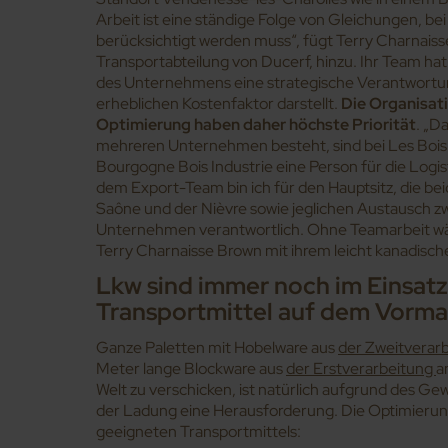
Arbeit ist eine ständige Folge von Gleichungen, be
berücksichtigt werden muss“, fügt Terry Charnaiss
Transportabteilung von Ducerf, hinzu. Ihr Team ha
des Unternehmens eine strategische Verantwortun
erheblichen Kostenfaktor darstellt.
Die Organisati
Optimierung haben daher höchste Priorität
. „D
mehreren Unternehmen besteht, sind bei Les Bois 
Bourgogne Bois Industrie eine Person für die Logi
dem Export-Team bin ich für den Hauptsitz, die be
Saône und der Nièvre sowie jeglichen Austausch zw
Unternehmen verantwortlich. Ohne Teamarbeit wäre
Terry Charnaisse Brown mit ihrem leicht kanadisch
Lkw sind immer noch im Einsatz,
Transportmittel auf dem Vorma
Ganze Paletten mit Hobelware aus
der Zweitverar
Meter lange Blockware aus
der Erstverarbeitung
a
Welt zu verschicken, ist natürlich aufgrund des 
der Ladung eine Herausforderung. Die Optimierung
geeigneten Transportmittels: