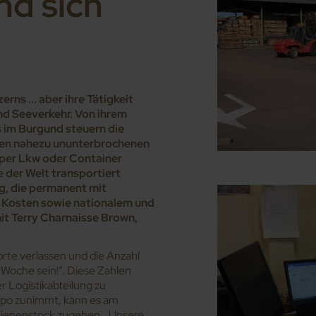
nd sich
ns ... aber ihre Tätigkeit
und Seeverkehr. Von ihrem
 im Burgund steuern die
 den nahezu ununterbrochenen
 per Lkw oder Container
 der Welt transportiert
ng, die permanent mit
n Kosten sowie nationalem und
mit Terry Charnaisse Brown,
te verlassen und die Anzahl
 Woche sein!“. Diese Zahlen
r Logistikabteilung zu
po zunimmt, kann es am
Bienenstock zugehen. „Unsere