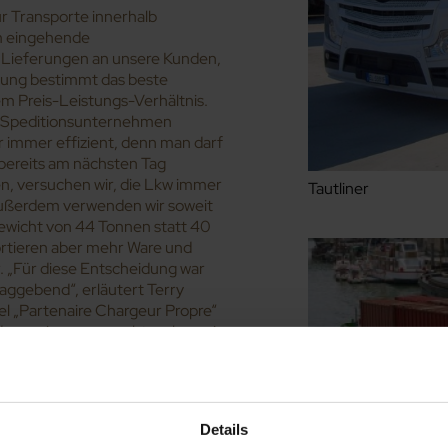
ür Transporte innerhalb
um eingehende
 Lieferungen an unsere Kunden,
ilung bestimmt das beste
 Preis-Leistungs-Verhältnis.
en Speditionsunternehmen
r immer effizient, denn man darf
 bereits am nächsten Tag
en, versuchen wir, die Lkw immer
Tautliner
Außerdem verwenden wir soweit
ewicht von 44 Tonnen statt 40
ortieren aber mehr Ware und
 „Für diese Entscheidung war
aggebend“, erläutert Terry
el „Partenaire Chargeur Propre“
d wann immer es geht, geben wir
weiter ausgebaut wird und über
a auf der Schiene erreicht
enenverkehr leider etwas
Details