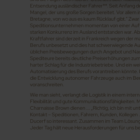
Entsendung ausländischer Fahrer**. Seit Anfang de
Mangel, der uns große Sorgen bereitet. Vor allem 
Bretagne, von wo aus es kaum Rücklauf gibt.“ Zwar 
Speditionsunternehmen momentan von einer Auftr
starken Konkurrenz im Ausland entstanden war. Ab
Kraftfahrer sind derzeit in Frankreich wegen der m
Berufs unbesetzt und dies hat schwerwiegende A
üblichen Preisbewegungen durch Angebot und Na
Spediteure bereits deutliche Preiserhöhungen zum 
harter Schlag für die Industriebetriebe. Und ein wei
Automatisierung des Berufs vorantreiben könnte. 
die Entwicklung autonomer Fahrzeuge auch im Ber
voranschreiten.
Wie man sieht, verlangt die Logistik in einem inte
Flexibilität und gute Kommunikationsfähigkeiten. 
Charnaisse Brown dienen ... „Richtig, ich bin mit u
Kontakt – Speditionen, Fahrern, Kunden, Kollegen .
Ducerf so interessant. Zusammen im Team Lösungen
Jeder Tag hält neue Herausforderungen für uns ber