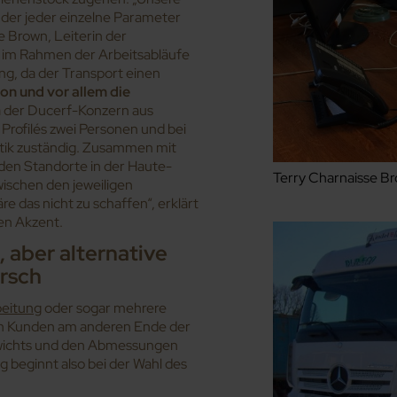
i der jeder einzelne Parameter
e Brown, Leiterin der
t im Rahmen der Arbeitsabläufe
g, da der Transport einen
on und vor allem die
a der Ducerf-Konzern aus
Profilés zwei Personen und bei
stik zuständig. Zusammen mit
iden Standorte in der Haute-
Terry Charnaisse Br
ischen den jeweiligen
 das nicht zu schaffen“, erklärt
en Akzent.
 aber alternative
rsch
beitung
oder sogar mehrere
n Kunden am anderen Ende der
Gewichts und den Abmessungen
 beginnt also bei der Wahl des