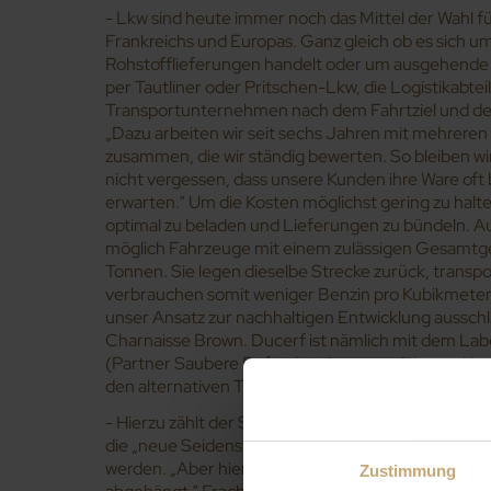
- Lkw sind heute immer noch das Mittel der Wahl f
Frankreichs und Europas. Ganz gleich ob es sich 
Rohstofflieferungen handelt oder um ausgehende
per Tautliner oder Pritschen-Lkw, die Logistikabte
Transportunternehmen nach dem Fahrtziel und dem
„Dazu arbeiten wir seit sechs Jahren mit mehrer
zusammen, die wir ständig bewerten. So bleiben wi
nicht vergessen, dass unsere Kunden ihre Ware oft
erwarten.“ Um die Kosten möglichst gering zu halt
optimal zu beladen und Lieferungen zu bündeln. 
möglich Fahrzeuge mit einem zulässigen Gesamtg
Tonnen. Sie legen dieselbe Strecke zurück, transp
verbrauchen somit weniger Benzin pro Kubikmeter.
unser Ansatz zur nachhaltigen Entwicklung ausschl
Charnaisse Brown. Ducerf ist nämlich mit dem Lab
(Partner Saubere Befrachter) ausgezeichnet. „Un
den alternativen Transportmitteln den Vorzug.“
- Hierzu zählt der Schienenverkehr, der in Europa 
die „neue Seidenstraße“ kann sogar das ferne Chin
werden. „Aber hier, im Burgund, sind wir vom Schi
Zustimmung