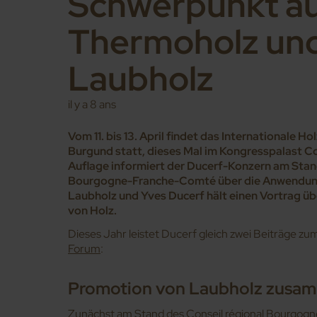
Schwerpunkt a
Thermoholz un
Laubholz
il y a 8 ans
Vom 11. bis 13. April findet das Internationale 
Burgund statt, dieses Mal im Kongresspalast Con
Auflage informiert der Ducerf-Konzern am Stan
Bourgogne-Franche-Comté über die Anwendun
Laubholz und Yves Ducerf hält einen Vortrag ü
von Holz.
Dieses Jahr leistet Ducerf gleich zwei Beiträge zu
Forum
:
Promotion von Laubholz zusam
Zunächst am Stand des Conseil régional Bourgo