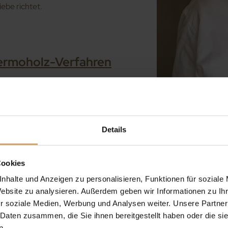
iebe richtet.
.
ermoholz-Verfahren
 das 3. Treffen zur Förderung
Ducerf außerdem das Wort als
erarbeitung des Ducerf-
Thermoholz-Werks
Bois Durables
Details
Margaritelli Fontaines und
entiert er die Vorteile und die
Cookies
oholz
-Verfahrens sowie die
nhalte und Anzeigen zu personalisieren, Funktionen für soziale
Website zu analysieren. Außerdem geben wir Informationen zu I
r soziale Medien, Werbung und Analysen weiter. Unsere Partner
, die Verwendungsmöglichkeiten
 Daten zusammen, die Sie ihnen bereitgestellt haben oder die s
liche Verfahren der
n.