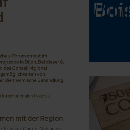
uf
d
Holzbau-Forum erneut im
grexpo in Dijon. Bei dieser 8.
d des Conseil régional
gsmöglichkeiten von
ber die thermische Behandlung
m
Internationalen Holzbau-
men mit der Region
gne-Franche-Comté, Geldgeber