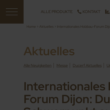
ALLE PRODUKTE
KONTAKT
Home
>
Aktuelles
>
Internationales Holzbau-Forum Dij
Aktuelles
Alle Neuigkeiten
Messe
Ducerf Aktuelles
U
Internationales
Forum Dijon: Du