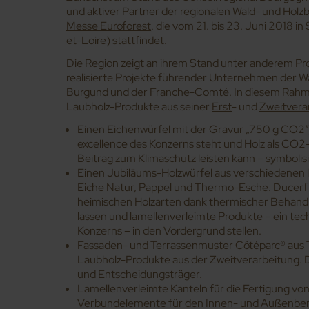
und aktiver Partner der regionalen Wald- und Holz
Messe
Euroforest
, die vom 21. bis 23. Juni 2018 
et-Loire) stattfindet.
Die Region zeigt an ihrem Stand unter anderem Pr
realisierte Projekte führender Unternehmen der 
Burgund und der Franche-Comté. In diesem Rahmen
Laubholz-Produkte aus seiner
Erst
- und
Zweitvera
Einen Eichenwürfel mit der Gravur „750 g CO2“,
excellence des Konzerns steht und Holz als CO2
Beitrag zum Klimaschutz leisten kann – symbolisi
Einen Jubiläums-Holzwürfel aus verschiedenen 
Eiche Natur, Pappel und Thermo-Esche. Ducerf z
heimischen Holzarten dank thermischer Behan
lassen und lamellenverleimte Produkte – ein te
Konzerns – in den Vordergrund stellen.
Fassaden
- und Terrassenmuster Côtéparc® aus 
Laubholz-Produkte aus der Zweitverarbeitung. 
und Entscheidungsträger.
Lamellenverleimte Kanteln für die Fertigung von
Verbundelemente für den Innen- und Außenbere