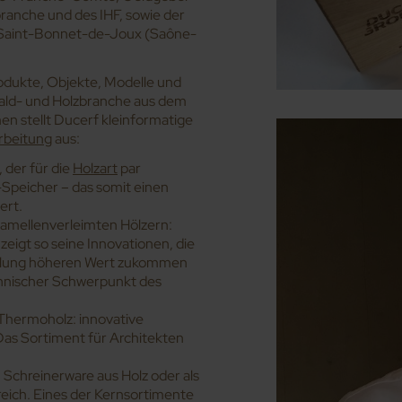
branche und des IHF, sowie der
in Saint-Bonnet-de-Joux (Saône-
odukte, Objekte, Modelle und
Wald- und Holzbranche aus dem
 stellt Ducerf kleinformatige
rbeitung
aus:
 der für die
Holzart
par
-Speicher – das somit einen
ert.
lamellenverleimten Hölzern:
eigt so seine Innovationen, die
dlung höheren Wert zukommen
chnischer Schwerpunkt des
Thermoholz: innovative
Das Sortiment für Architekten
 Schreinerware aus Holz oder als
ich. Eines der Kernsortimente