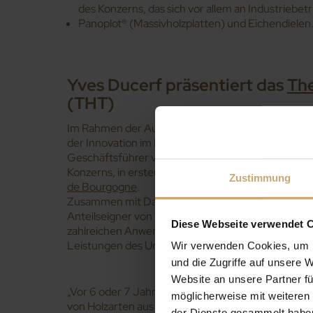
des Konzerns, das sich vor allem an Industriebetr
Panoplot® (Massivholzplatten) und Eichendielen
Yves Ducerf präsentiert das
Th
(THT)
Im Rahmen der Auftaktveranstaltung 1, gleichzeitig
der Innovation im Laubholzbereich, ergreift Yves 
Geschäftsführer von Les Bois Profilés, der Zweitv
Konzerns, in erster Linie aber als Präsident des 
Zustimmung
de Bourgogne
.
Zusammen mit David Chavot, Geschäftsführer von 
Anteilseigner von Bois Durables de Bourgogne, präs
Diese Webseite verwendet 
zahlreichen Anwendungsmöglichkeiten des
Therm
Leistungen des Unternehmens.
Wir verwenden Cookies, um I
und die Zugriffe auf unsere 
Website an unsere Partner fü
„Vor 6 oder 7 Jahren haben wir uns dazu bekannt
möglicherweise mit weiteren
von Holzarten aus der Region zu stärken. Das natür
der Dienste gesammelt habe