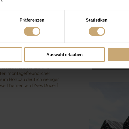
rt Yves Ducerf. „Wird Holz auf
ren Farbton, der bei Parkett und
Im Außenbereich wiederum sorgt
Präferenzen
Statistiken
So kommen auch heimische Hölzer,
für die sie normalerweise nicht
 immer größerer Beliebtheit
ren neue Perspektiven. „Holz
Auswahl erlauben
fentlichkeit ein positives
ereichen Umbau und Sanierung
et sich Holz vor allem für
ter, montagefreundlicher
ss im Holzbau deutlich weniger
 diese Themen wird Yves Ducerf