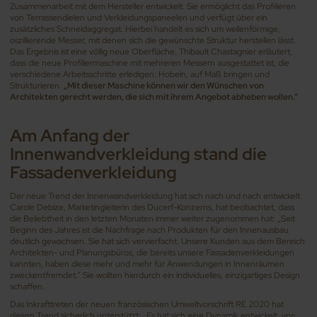
Zusammenarbeit mit dem Hersteller entwickelt. Sie ermöglicht das Profilieren
von Terrassendielen und Verkleidungspaneelen und verfügt über ein
zusätzliches Schneidaggregat. Hierbei handelt es sich um wellenförmige,
oszillierende Messer, mit denen sich die gewünschte Struktur herstellen lässt.
Das Ergebnis ist eine völlig neue Oberfläche. Thibault Chastagnier erläutert,
dass die neue Profiliermaschine mit mehreren Messern ausgestattet ist, die
verschiedene Arbeitsschritte erledigen: Hobeln, auf Maß bringen und
Strukturieren.
„Mit dieser Maschine können wir den Wünschen von
Architekten gerecht werden, die sich mit ihrem Angebot abheben wollen.“
Am Anfang der
Innenwandverkleidung stand die
Fassadenverkleidung
Der neue Trend der Innenwandverkleidung hat sich nach und nach entwickelt.
Carole Debize, Marketingleiterin des Ducerf-Konzerns, hat beobachtet, dass
die Beliebtheit in den letzten Monaten immer weiter zugenommen hat: „Seit
Beginn des Jahres ist die Nachfrage nach Produkten für den Innenausbau
deutlich gewachsen. Sie hat sich vervierfacht. Unsere Kunden aus dem Bereich
Architekten- und Planungsbüros, die bereits unsere Fassadenverkleidungen
kannten, haben diese mehr und mehr für Anwendungen in Innenräumen
zweckentfremdet.“ Sie wollten hierdurch ein individuelles, einzigartiges Design
schaffen.
Das Inkrafttreten der neuen französischen Umweltvorschrift RE 2020 hat
diesen Trend sicherlich unterstützt: „Es hat sich eine Dynamik entwickelt, von