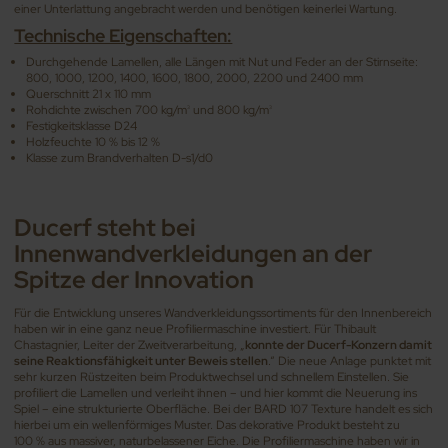
einer Unterlattung angebracht werden und benötigen keinerlei Wartung.
Technische Eigenschaften:
Durchgehende Lamellen, alle Längen mit Nut und Feder an der Stirnseite:
800, 1000, 1200, 1400, 1600, 1800, 2000, 2200 und 2400 mm
Querschnitt 21 x 110 mm
Rohdichte zwischen 700 kg/m
und 800 kg/m
3
3
Festigkeitsklasse D24
Holzfeuchte 10 % bis 12 %
Klasse zum Brandverhalten D-s1/d0
Ducerf steht bei
Innenwandverkleidungen an der
Spitze der Innovation
Für die Entwicklung unseres Wandverkleidungssortiments für den Innenbereich
haben wir in eine ganz neue Profiliermaschine investiert. Für Thibault
Chastagnier, Leiter der Zweitverarbeitung, „
konnte der Ducerf-Konzern damit
seine Reaktionsfähigkeit unter Beweis stellen
.“ Die neue Anlage punktet mit
sehr kurzen Rüstzeiten beim Produktwechsel und schnellem Einstellen. Sie
profiliert die Lamellen und verleiht ihnen – und hier kommt die Neuerung ins
Spiel – eine strukturierte Oberfläche. Bei der BARD 107 Texture handelt es sich
hierbei um ein wellenförmiges Muster. Das dekorative Produkt besteht zu
100 % aus massiver, naturbelassener Eiche. Die Profiliermaschine haben wir in