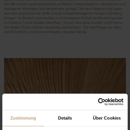
der alle unsere Laubholzprodukte profitieren. Naturbelassene, ökologische und
biobasierte Materialien sind derzeit sehr gefragt.“ Mit dem Material Holz lassen
sich eine ansprechende Optik und ein umweltverträglicher Ansatz in Einklang
bringen. Im Bereich Innenausbau und Architektur ist Holz im Moment spürbar
im Aufwind. Carole Debize bekräftigt: „Ducerf wird seine Kunden und Partner
bei diesem Trend natürlich langfristig unterstützen.“ Die Nachfrage, vor allem
von Einrichtern und Innenarchitekten, ist jedenfalls da.
Zustimmung
Details
Über Cookies