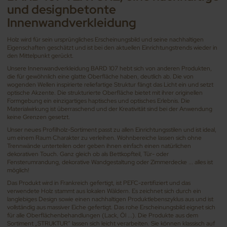
und designbetonte
Innenwandverkleidung
Holz wird für sein ursprüngliches Erscheinungsbild und seine nachhaltigen
Eigenschaften geschätzt und ist bei den aktuellen Einrichtungstrends wieder in
den Mittelpunkt gerückt.
Unsere Innenwandverkleidung BARD 107 hebt sich von anderen Produkten,
die für gewöhnlich eine glatte Oberfläche haben, deutlich ab. Die von
wogenden Wellen inspirierte reliefartige Struktur fängt das Licht ein und setzt
optische Akzente. Die strukturierte Oberfläche bietet mit ihrer originellen
Formgebung ein einzigartiges haptisches und optisches Erlebnis. Die
Materialwirkung ist überraschend und der Kreativität sind bei der Anwendung
keine Grenzen gesetzt.
Unser neues Profilholz-Sortiment passt zu allen Einrichtungsstilen und ist ideal,
um einem Raum Charakter zu verleihen. Wohnbereiche lassen sich ohne
Trennwände unterteilen oder geben ihnen einfach einen natürlichen
dekorativen Touch. Ganz gleich ob als Bettkopfteil, Tür- oder
Fensterumrandung, dekorative Wandgestaltung oder Zimmerdecke ... alles ist
möglich!
Das Produkt wird in Frankreich gefertigt, ist PEFC-zertifiziert und das
verwendete Holz stammt aus lokalen Wäldern. Es zeichnet sich durch ein
langlebiges Design sowie einen nachhaltigen Produktlebenszyklus aus und ist
vollständig aus massiver Eiche gefertigt. Das rohe Erscheinungsbild eignet sich
für alle Oberflächenbehandlungen (Lack, Öl ...). Die Produkte aus dem
Sortiment „STRUKTUR“ lassen sich leicht verarbeiten. Sie können klassisch auf