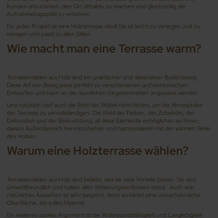
Kunden anzuziehen, den Ort attraktiv zu machen und gleichzeitig die
Aufnahmekapazität zu erhöhen!
Für jedes Projekt ist eine Holzterrasse ideal! Sie ist leicht zu verlegen und zu
reinigen und passt zu allen Stilen.
Wie macht man eine Terrasse warm?
Terrassendielen aus Holz sind ein praktischer und dekorativer Bodenbelag.
Diese Art von Belag passt perfekt zu verschiedenen architektonischen
Entwürfen und kann an die räumlichen Gegebenheiten angepasst werden.
Und natürlich darf auch die Wahl der Möbel nicht fehlen, um die Atmosphäre
der Terrasse zu vervollständigen. Die Wahl der Farben, des Zubehörs, der
Dekoration und der Beleuchtung, all diese Elemente ermöglichen es Ihnen,
diesen Außenbereich hervorzuheben und harmonisieren mit der warmen Seite
des Holzes.
Warum eine Holzterrasse wählen?
Terrassendielen aus Holz sind beliebt, weil sie viele Vorteile bieten. Sie sind
umweltfreundlich und halten allen Witterungseinflüssen stand. Auch sein
natürliches Aussehen ist sehr begehrt, denn es bietet eine unnachahmliche
Oberfläche, ein edles Material.
Ein weiteres starkes Argument ist die Widerstandsfähigkeit und Langlebigkeit