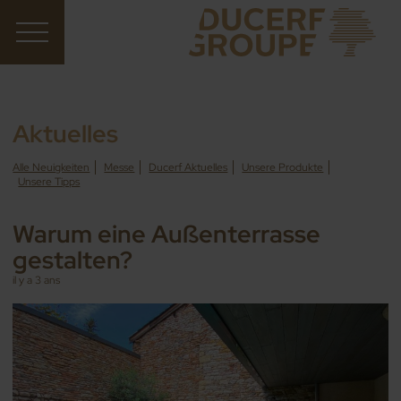
Aktuelles
Alle Neuigkeiten
Messe
Ducerf Aktuelles
Unsere Produkte
Unsere Tipps
Warum eine Außenterrasse
gestalten?
il y a 3 ans