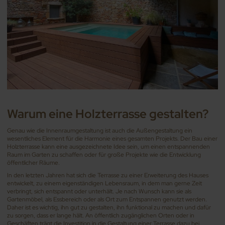
Warum eine Holzterrasse gestalten?
Genau wie die Innenraumgestaltung ist auch die Außengestaltung ein
wesentliches Element für die Harmonie eines gesamten Projekts. Der Bau einer
Holzterrasse kann eine ausgezeichnete Idee sein, um einen entspannenden
Raum im Garten zu schaffen oder für große Projekte wie die Entwicklung
öffentlicher Räume.
In den letzten Jahren hat sich die Terrasse zu einer Erweiterung des Hauses
entwickelt, zu einem eigenständigen Lebensraum, in dem man gerne Zeit
verbringt, sich entspannt oder unterhält. Je nach Wunsch kann sie als
Gartenmöbel, als Essbereich oder als Ort zum Entspannen genutzt werden.
Daher ist es wichtig, ihn gut zu gestalten, ihn funktional zu machen und dafür
zu sorgen, dass er lange hält. An öffentlich zugänglichen Orten oder in
Geschäften trägt die Investition in die Gestaltung einer Terrasse dazu bei,