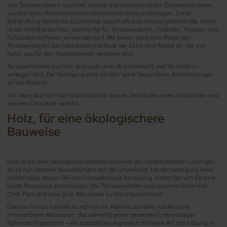
von Terrassendielen aus Holz: Unsere thermobehandelten Eschenholzdielen
wurden einer Hochtemperaturwärmebehandlung unterzogen. Diese
Behandlung macht das Eschenholz dauerhaft und witterungsbeständig. Esche
ist ein mittelhartes Holz, das häufig für Terrassendielen, Geländer, Treppen und
Fußböden im Freien verwendet wird. Wir bieten auch eine Reihe von
Terrassendielen aus natürlichem Hartholz wie Eiche und Akazie an, die von
Natur aus für den Außenbereich geeignet sind.
Terrassendielen aus Holz sind auch deshalb interessant, weil sie leicht zu
verlegen sind. Die Verlegung stellt nämlich keine besonderen Anforderungen
an das Material.
Vor allem aber ist Holz dafür bekannt, dass es Strukturen einen natürlichen und
warmen Charakter verleiht.
Holz, für eine ökologischere
Bauweise
Holz ist ein sehr ökologisches Material und eine der vorteilhaftesten Lösungen,
da es nur minimale Auswirkungen auf die Umwelt hat. Mit der Verlegung einer
Holzterrasse tragen Sie dem Umweltschutz Rechnung, indem Sie sich für eine
lokale Ressource entscheiden. Die Terrassendielen aus unserem Sortiment
Coté Parc sind eine gute Alternative zu importiertem Holz.
Darüber hinaus handelt es sich um ein Material aus einer lokalen und
erneuerbaren Ressource, das während seiner gesamten Lebensdauer
Kohlenstoff speichert - ein zusätzliches Argument für diese Art von Lösung in