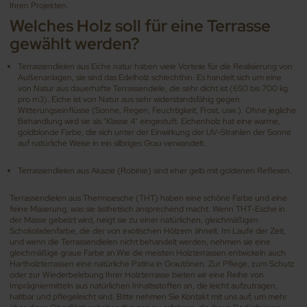
Ihren Projekten.
Welches Holz soll für eine Terrasse
gewählt werden?
Terrassendielen aus Eiche natur haben viele Vorteile für die Realisierung von
Außenanlagen, sie sind das Edelholz schlechthin. Es handelt sich um eine
von Natur aus dauerhafte Terrassendiele, die sehr dicht ist (650 bis 700 kg
pro m3). Eiche ist von Natur aus sehr widerstandsfähig gegen
Witterungseinflüsse (Sonne, Regen, Feuchtigkeit, Frost, usw.). Ohne jegliche
Behandlung wird sie als "Klasse 4" eingestuft. Eichenholz hat eine warme,
goldblonde Farbe, die sich unter der Einwirkung der UV-Strahlen der Sonne
auf natürliche Weise in ein silbriges Grau verwandelt.
Terrassendielen aus Akazie (Robinie) sind eher gelb mit goldenen Reflexen.
Terrassendielen aus Thermoesche (THT) haben eine schöne Farbe und eine
feine Maserung, was sie ästhetisch ansprechend macht. Wenn THT-Esche in
der Masse gebeizt wird, neigt sie zu einer natürlichen, gleichmäßigen
Schokoladenfarbe, die der von exotischen Hölzern ähnelt. Im Laufe der Zeit,
und wenn die Terrassendielen nicht behandelt werden, nehmen sie eine
gleichmäßige graue Farbe an.Wie die meisten Holzterrassen entwickeln auch
Hartholzterrassen eine natürliche Patina in Grautönen. Zur Pflege, zum Schutz
oder zur Wiederbelebung Ihrer Holzterrasse bieten wir eine Reihe von
Imprägniermitteln aus natürlichen Inhaltsstoffen an, die leicht aufzutragen,
haltbar und pflegeleicht sind. Bitte nehmen Sie Kontakt mit uns auf, um mehr