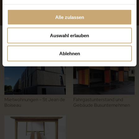
Herkunft
Frankreich
Alle zulassen
Auswahl erlauben
REFERENZEN
Ablehnen
Mietwohnungen – St Jean de
Fahrgastunterstand und
Boiseau
Gebäude Busunternehmen