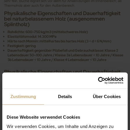
sehr fein. Buche eignet sich vor allem für Anwendungen im Innenbereich, als
Thermoholz aber auch für den Außenbereich.
Physikalische Eigenschaften und Dauerhaftigkeit
bei naturbelassenem Holz (ausgenommen
Splintholz)
Rohdichte: 600–750 kg/m3 (mittelschweres Holz)
Elastizitätsmodul: 14.300 MPa
Härte nach Monnin: mittelhartes bis hartes Holz (3 < d < 6 N/mm)
Festigkeit: gering
Dauerhaftigkeit gegenüber Pilzbefall und Gebrauchsklasse: Klasse 2
Lebensdauer 50–100 Jahre / Klasse 3a Lebensdauer < 10 Jahre / Klasse
3b Lebensdauer < 10 Jahre / Klasse 4 Lebensdauer < 10 Jahre
Physikalische Eigenschaften und Dauerhaftigkeit
bei Thermoholz
Rohdichte: 550–700 kg/m3 (mittelschweres Holz)
Elastizitätsmodul: 15.500 MPa
Härte nach Monnin: mittelhartes bis hartes Holz (3 < d < 6 N/mm)
Zustimmung
Details
Über Cookies
Festigkeit: mittel
Dauerhaftigkeit gegenüber Pilzbefall und Gebrauchsklasse: Klasse 3a
Lebensdauer > 100 Jahre / Klasse 3b Lebensdauer 50–100 Jahre / Klasse
4 Lebensdauer 10–50 Jahre
Diese Webseite verwendet Cookies
Wir verwenden Cookies, um Inhalte und Anzeigen zu