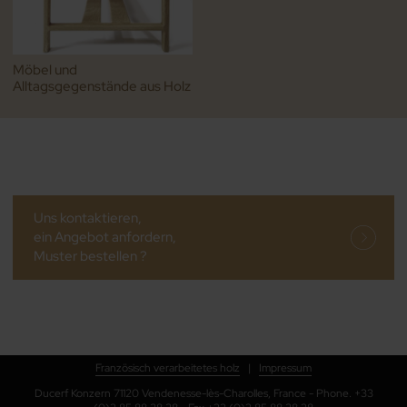
Möbel und
Alltagsgegenstände aus Holz
Uns kontaktieren,
ein Angebot anfordern,
Muster bestellen ?
Französisch verarbeitetes holz
|
Impressum
Ducerf Konzern 71120 Vendenesse-lès-Charolles, France - Phone. +33