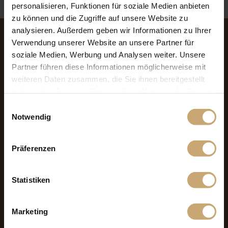
personalisieren, Funktionen für soziale Medien anbieten
zu können und die Zugriffe auf unsere Website zu
analysieren. Außerdem geben wir Informationen zu Ihrer
Anwendungen von Buchenholz
Verwendung unserer Website an unsere Partner für
soziale Medien, Werbung und Analysen weiter. Unsere
Schreinerarbeiten
Innenausbau
Partner führen diese Informationen möglicherweise mit
Parkett, Treppen, Alltagsgegenstände (Spielzeug, Teller, Küchenutensilien,
weiteren Daten zusammen, die Sie ihnen bereitgestellt
Dekoartikel ...)
Formteile (Sitzschalen, Schreibtische, Kopfteile für Betten ...)
haben oder die sie im Rahmen Ihrer Nutzung der Dienste
als Thermoholz: Gestaltung von Außenbereichen (Terrassen, Fassaden)
gesammelt haben.
Einwilligungsauswahl
besonderheiten der buche
Notwendig
Einfache Trocknung, neigt zum Reißen.
Lässt sich leicht sägen.
Präferenzen
Lässt sich leicht verleimen.
Die homogenen Fasern ermöglichen eine gute Endbearbeitung.
Sehr gute Eignung als Schälfurnier.
Lässt sich leicht verarbeiten, bietet viele Möglichkeiten Buchenholz lässt sich
Statistiken
leicht beizen und liefert. Eine hervorragende Oberflächengüte, gedämpft lässt
es sich gut biegen.
Marketing