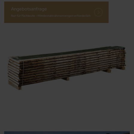
Angebotsanfrage
Nur für Fachleute – Mindestabnahmemengen erforderlich