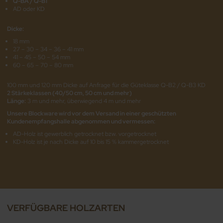
Q-BA / Q-B1
AD oder KD
Dicke:
18 mm
27 – 30 – 34 – 36 – 41 mm
41 – 45 – 50 – 54 mm
60 – 65 – 70 – 80 mm
100 mm und 120 mm Dicke auf Anfrage für die Güteklasse Q-B2 / Q-B3 KD
2 Stärkeklassen (40/50 cm, 50 cm und mehr)
Länge:
3 m und mehr, überwiegend 4 m und mehr
Unsere Blockware wird vor dem Versand in einer geschützten
Kundenempfangshalle abgenommen und vermessen:
AD-Holz ist gewerblich getrocknet bzw. vorgetrocknet
KD-Holz ist je nach Dicke auf 10 bis 15 % kammergetrocknet
VERFÜGBARE HOLZARTEN