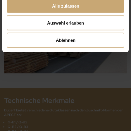
Alle zulassen
Auswahl erlauben
Ablehnen
Technische Merkmale
Ducerf bietet verschiedene Güteklassen nach den Zuschnitt-Normen der
APECF an:
Q-B1 / Q-B2
Q-B2 / Q-B3