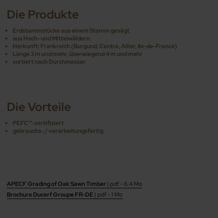
Die Produkte
Erdstammstücke aus einem Stamm gesägt
aus Hoch- und Mittelwäldern
Herkunft: Frankreich (Burgund, Centre, Allier, Ile-de-France)
Länge 3 m und mehr, überwiegend 4 m und mehr
sortiert nach Durchmesser
Die Vorteile
PEFC™-zertifiziert
gebrauchs- / verarbeitungsfertig
APECF Grading of Oak Sawn Timber
| pdf - 6.4 Mo
Brochure Ducerf Groupe FR-DE
| pdf - 1 Mo