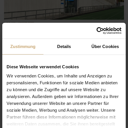
IL Y A 1 AN — UNSERE TIPPS
Wie man Materialvielfalt in Projekten
erfolgreich umsetzt – Holz als
Schlüsselakteur
Zustimmung
Details
Über Cookies
Diese Webseite verwendet Cookies
Wir verwenden Cookies, um Inhalte und Anzeigen zu
personalisieren, Funktionen für soziale Medien anbieten
zu können und die Zugriffe auf unsere Website zu
analysieren. Außerdem geben wir Informationen zu Ihrer
Verwendung unserer Website an unsere Partner für
soziale Medien, Werbung und Analysen weiter. Unsere
Partner führen diese Informationen möglicherweise mit
weiteren Daten zusammen, die Sie ihnen bereitgestellt