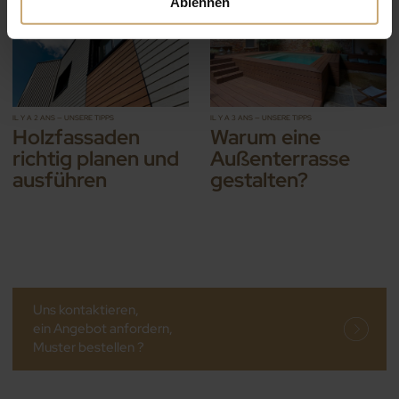
Ablehnen
IL Y A 2 ANS — UNSERE TIPPS
IL Y A 3 ANS — UNSERE TIPPS
Holzfassaden
Warum eine
richtig planen und
Außenterrasse
ausführen
gestalten?
Uns kontaktieren,
ein Angebot anfordern,
Muster bestellen ?