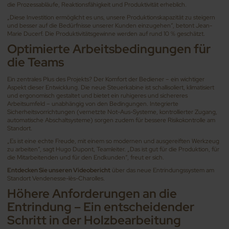
die Prozessabläufe, Reaktionsfähigkeit und Produktivität erheblich.
„Diese Investition ermöglicht es uns, unsere Produktionskapazität zu steigern
und besser auf die Bedürfnisse unserer Kunden einzugehen“, betont Jean-
Marie Ducerf. Die Produktivitätsgewinne werden auf rund 10 % geschätzt.
Optimierte Arbeitsbedingungen für
die Teams
Ein zentrales Plus des Projekts? Der Komfort der Bediener – ein wichtiger
Aspekt dieser Entwicklung. Die neue Steuerkabine ist schallisoliert, klimatisiert
und ergonomisch gestaltet und bietet ein ruhigeres und sichereres
Arbeitsumfeld – unabhängig von den Bedingungen. Integrierte
Sicherheitsvorrichtungen (vernetzte Not-Aus-Systeme, kontrollierter Zugang,
automatische Abschaltsysteme) sorgen zudem für bessere Risikokontrolle am
Standort.
„Es ist eine echte Freude, mit einem so modernen und ausgereiften Werkzeug
zu arbeiten“, sagt Hugo Dupont, Teamleiter. „Das ist gut für die Produktion, für
die Mitarbeitenden und für den Endkunden“, freut er sich.
Entdecken Sie unseren Videobericht
über das neue Entrindungssystem am
Standort Vendenesse-lès-Charolles.
Höhere Anforderungen an die
Entrindung – Ein entscheidender
Schritt in der Holzbearbeitung