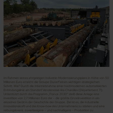
Im Rahmen seines ehrgeizigen Industrie-Modernisierungsplans in Höhe von 50
Millionen Euro erreicht die Groupe Ducerf einen wichtigen strategischen
Schritt. Wie? Durch die Inbetriebnahme einer hochmodernen automatisierten
Entrindungslinie am Standort Vendenesse-lès-Charolles (Département 71).
Unterstützt durch das Programm „France 2030“ stellt diese Anlage eine
Investition von 2,7 Millionen Euro dar – die größte Einzelinvestition in ein
einzelnes Gerät in der Geschichte der Gruppe. Ziel ist es, die industrielle
Innovationskraft und das Know-how des Unternehmens zu stärken und eine
reibungslosere, zuverlässigere – und nachhaltigere – Produktion zu