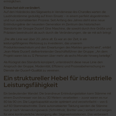
ermöglichen.
Etwas hat sich verändert.
Auf den Holzdecks des Sägewerks in Vendenesse-lès-Charolles warten die
Laubholzstämme geduldig auf ihren Einsatz – in einem perfekt abgestimmten
und nun automatisierten Prozess. Seit Anfang des Jahres steht eine neue
Entrindungslinie der neuesten Generation im Zentrum des historischen
Standorts der Groupe Ducerf. Eine Maschine, die sowohl durch ihre Größe und
Präzision beeindruckt als auch durch die Veränderungen, die sie mit sich bringt.
„Die alte Linie war über 20 Jahre alt. Es war an der Zeit, in ein
leistungsfähigeres Werkzeug zu investieren, das unserem
Produktionswachstum und den Erwartungen des Marktes gerecht wird“, erklärt
Jean-Marie Ducerf, stellvertretender Geschäftsführer der Gruppe. „An dem
Projekt waren bis zu 12 Personen über mehr als sechs Monate hinweg beteiligt.“
Als Rückgrat des Standorts konzipiert, unterstreicht diese neue Linie den
Anspruch der Gruppe, Modernität, Effizienz und Prozessbeherrschung im
Dienste der Ducerf-Qualität zu vereinen.
Ein struktureller Hebel für industrielle
Leistungsfähigkeit
Ein bedeutender Wandel: Die brandneue Entrindungsstation kann Stämme mit
einem Durchmesser von bis zu 1,10 Metern verarbeiten – zuvor waren es nur
80 bis 90 cm. Die Lagerkapazität wurde optimiert und verzehnfacht – von 6
auf 60 Stammabschnitte. Dank automatisierter Taktung werden die Stämme
nun je nach Verwendungszweck (Schnittholz, Bretter usw.) sortiert und sorgen
für eine kontinuierliche Versorgung aller Sägewerksstationen. Das verbessert