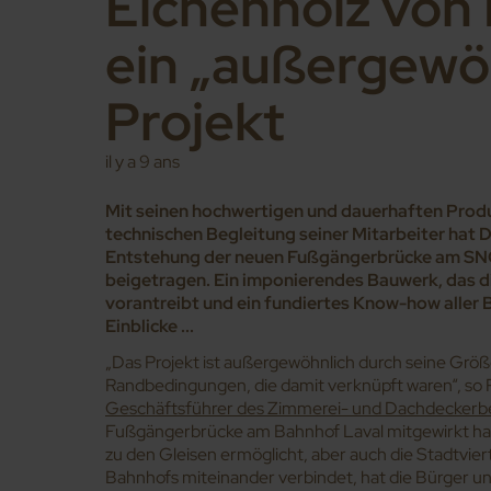
Eichenholz von 
ein „außergewö
Projekt
il y a 9 ans
Mit seinen hochwertigen und dauerhaften Produ
technischen Begleitung seiner Mitarbeiter hat 
Entstehung der neuen Fußgängerbrücke am SN
beigetragen. Ein imponierendes Bauwerk, das d
vorantreibt und ein fundiertes Know-how aller B
Einblicke ...
„Das Projekt ist außergewöhnlich durch seine Grö
Randbedingungen, die damit verknüpft waren“, so 
Geschäftsführer des Zimmerei- und Dachdeckerbe
Fußgängerbrücke am Bahnhof Laval mitgewirkt ha
zu den Gleisen ermöglicht, aber auch die Stadtviert
Bahnhofs miteinander verbindet, hat die Bürger un