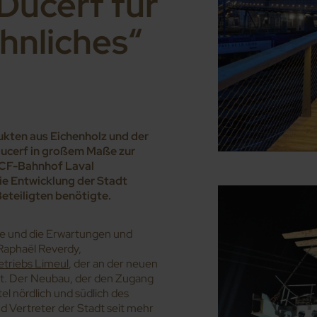
Ducerf für
hnliches“
kten aus Eichenholz und der
Ducerf in großem Maße zur
CF-Bahnhof Laval
ie Entwicklung der Stadt
eteiligten benötigte.
ße und die Erwartungen und
Raphaël Reverdy,
triebs Limeul
, der an der neuen
t. Der Neubau, der den Zugang
el nördlich und südlich des
d Vertreter der Stadt seit mehr