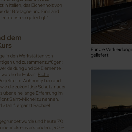
t in Italien, das Eichenholz von
s der Bretagne und Finnland
iechtenstein gefertigt.“
und dem
Kurs
Für die Verkleidung
geliefert
ge in den Werkstätten von
 fertigen und zusammenzufügen:
 Verkleidung und die Elemente
 wurde die Holzart
Eiche
 Projekte im Wohnungsbau und
 wie die zukünftige Schutzmauer
lls über eine lange Erfahrung im
Mont Saint-Michel zu nennen.
d Stahl“, ergänzt Raphaël
 gegründet wurde und heute 70
ch mehr als einverstanden. „90 %