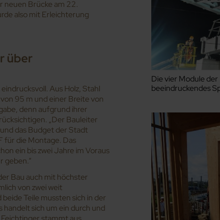
der neuen Brücke am 22.
de also mit Erleichterung
r über
Die vier Module der
beeindruckendes Sp
 eindrucksvoll. Aus Holz, Stahl
 von 95 m und einer Breite von
gabe, denn aufgrund ihrer
ücksichtigen. „Der Bauleiter
 und das Budget der Stadt
F für die Montage. Das
on ein bis zwei Jahre im Voraus
r geben.“
er Bau auch mit höchster
lich von zwei weit
eide Teile mussten sich in der
s handelt sich um ein durch und
 Feichtinger
stammt aus