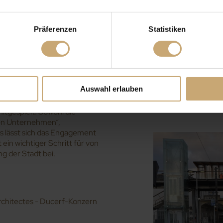
 Die beiden Techniker waren
ät ging, bei Korrekturen in
auf eine technische Frage
Präferenzen
Statistiken
ussprechen!“
eeindruckende Phase der
m die Stahlkonstruktion in vier
 drei Wochen gedauert, bis
e Dachkonstruktion, die
Auswahl erlauben
rtiggestellt hatten. Ein Teil der
Produkte aus dem C
stand, ausgeführt. „Zum Schluss
Verkleidungen und 
mitgespielt. Sowohl die
den Unternehmen“,
s lässt sich das Engagement
 ein wichtiger Schritt für von
g der Stadt bei.
rchitectes - Ducerf-Konzern