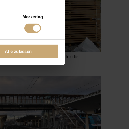
Marketing
Alle zulassen
ôtéparc®-Sortiment von Ducerf für die
die Gehfläche