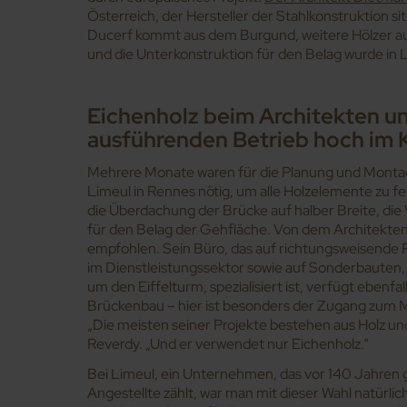
Österreich, der Hersteller der Stahlkonstruktion sitz
Ducerf kommt aus dem Burgund, weitere Hölzer au
und die Unterkonstruktion für den Belag wurde in L
Eichenholz beim Architekten 
ausführenden Betrieb hoch im 
Mehrere Monate waren für die Planung und Monta
Limeul in Rennes nötig, um alle Holzelemente zu
die Überdachung der Brücke auf halber Breite, die
für den Belag der Gehfläche. Von dem Architekten
empfohlen. Sein Büro, das auf richtungsweisende
im Dienstleistungssektor sowie auf Sonderbauten,
um den Eiffelturm, spezialisiert ist, verfügt ebenfa
Brückenbau – hier ist besonders der Zugang zum 
„Die meisten seiner Projekte bestehen aus Holz un
Reverdy. „Und er verwendet nur Eichenholz.“
Bei Limeul, ein Unternehmen, das vor 140 Jahren
Angestellte zählt, war man mit dieser Wahl natürli