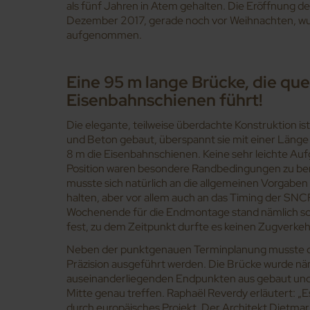
als fünf Jahren in Atem gehalten. Die Eröffnung 
Dezember 2017, gerade noch vor Weihnachten, wur
aufgenommen.
Eine 95 m lange Brücke, die que
Eisenbahnschienen führt!
Die elegante, teilweise überdachte Konstruktion ist
und Beton gebaut, überspannt sie mit einer Länge
8 m die Eisenbahnschienen. Keine sehr leichte Auf
Position waren besondere Randbedingungen zu ber
musste sich natürlich an die allgemeinen Vorgaben
halten, aber vor allem auch an das Timing der SNC
Wochenende für die Endmontage stand nämlich sch
fest, zu dem Zeitpunkt durfte es keinen Zugverkeh
Neben der punktgenauen Terminplanung musste d
Präzision ausgeführt werden. Die Brücke wurde näm
auseinanderliegenden Endpunkten aus gebaut und b
Mitte genau treffen. Raphaël Reverdy erläutert: „E
durch europäisches Projekt.
Der Architekt Dietmar