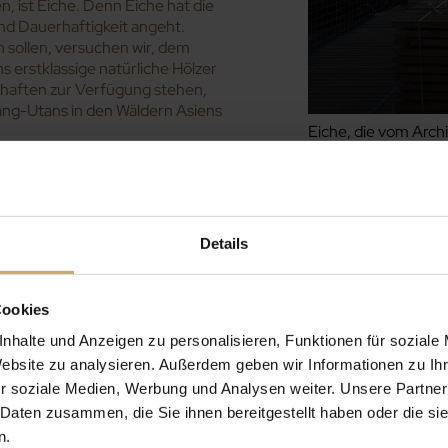
, ist Eiche. Denn Eiche hat die
nd Dauerhaftigkeit angeht.
 sollen, versuchen wir, dem
s erstklassige natürliche Hölzer
chaften zur Verfügung stehen,
ng-Utans in den Wäldern Asiens
Eiche, die vom Arch
he“ Begleitung von
chnikern“
Details
timent hat sich Limeul also
Eiche aus dem Côtéparc®- und
Verkleidung (Bekleidung des
Cookies
eppenstufen) an das
nhalte und Anzeigen zu personalisieren, Funktionen für soziale
sonders geschätzt, bei Ducerf
Website zu analysieren. Außerdem geben wir Informationen zu I
ult Chastagnier und Julien
ynamische Kontakte an meiner
r soziale Medien, Werbung und Analysen weiter. Unsere Partner
achwissen verfügen. Bei
 Daten zusammen, die Sie ihnen bereitgestellt haben oder die s
echenden Vorgaben und
n.