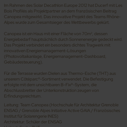
Im Rahmen des Solar Decathlon Europe 2012 hat Ducerf mit Les
Bois Profilés als Projektpartner an dem französischen Beitrag
Canopea mitgewirkt. Das innovative Projekt des Teams Rhône-
Alpes wurde zum Gesamtsieger des Wettbewerbs gekürt.
Canopea ist ein Haus mit einer Fläche von 70m², dessen
Energiebedarf hauptsächlich durch Sonnenenergie gedeckt wird.
Das Projekt verbindet ein besonders dichtes Tragwerk mit
innovativen Energiemanagement-Lösungen
(Photovoltaikanlage, Energiemanagement-Dashboard,
Gebäudesteuerung).
Für die Terrasse wurden Dielen aus Thermo-Esche (THT) aus
unserem Côtéparc®-Sortiment verwendet. Die Befestigung
erfolgte mit dem unsichtbaren B-Fix®-System, die
Abschlussbretter der Unterkonstruktion zeugen von
Erfindungsreichtum.
Leitung: Team Canopea (Hochschule für Architektur Grenoble
ENSAG / Grenoble Alpes Initiative Active GAIA / Französisches
Institut für Solarengerie INES)
Architektur: Schüler der ENSAG