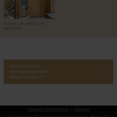
Projekt CALHIPSO mit
Batichêne
Uns kontaktieren,
ein Angebot anfordern,
Muster bestellen ?
Französisch verarbeitetes holz
|
Impressum
Ducerf Konzern 71120 Vendenesse-lès-Charolles, France - Phone. +33