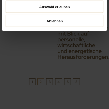
Auswahl erlauben
IL Y A 3 ANS — DUCERF AKTUELLES
IL Y A 3 ANS — DUCERF AKTUELLES
FANNY MORITZ X
Der Ducerf-
DUCERF-
Konzern tätigt
Ablehnen
KONZERN
Rekordinvestitionen
mit Blick auf
personelle,
wirtschaftliche
und energetische
Herausforderungen
1
2
3
4
5
8