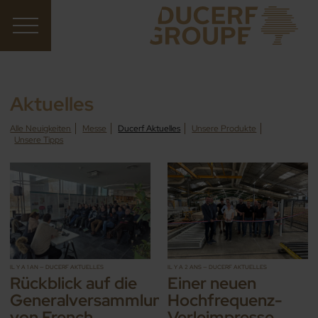
Aktuelles
Alle Neuigkeiten
Messe
Ducerf Aktuelles
Unsere Produkte
Unsere Tipps
IL Y A 1 AN — DUCERF AKTUELLES
IL Y A 2 ANS — DUCERF AKTUELLES
Rückblick auf die
Einer neuen
Generalversammlung
Hochfrequenz-
von French
Verleimpresse