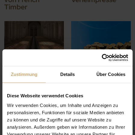
Timber
IL Y A 2 ANS — DUCERF AKTUELLES
IL Y A 2 ANS — DUCERF AKTUELLES
Notre-Dame de
Urlaub 2024
Zustimmung
Details
Über Cookies
Paris: 750
Panoplot©-
Platten aus
Diese Webseite verwendet Cookies
massiver Eiche
Wir verwenden Cookies, um Inhalte und Anzeigen zu
setzen die 1500
personalisieren, Funktionen für soziale Medien anbieten
neuen Stühle für
zu können und die Zugriffe auf unsere Website zu
die Kathedrale in
analysieren. Außerdem geben wir Informationen zu Ihrer
Szene
Verwendung unserer Website an unsere Partner für