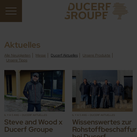
Aktuelles
Alle Neuigkeiten
Messe
Ducerf Aktuelles
Unsere Produkte
Unsere Tipps
IL Y A 5 ANS — DUCERF AKTUELLES
IL Y A 5 ANS — DUCERF AKTUELLES
Steve and Wood x
Wissenswertes zur
Ducerf Groupe
Rohstoffbeschaffu
bei Ducerf