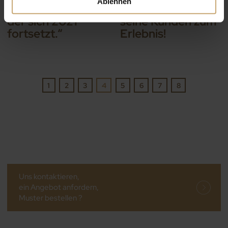
Ablehnen
Export. Ein Trend,
Holzmöbel für
der sich 2021
seine Kunden zum
fortsetzt.“
Erlebnis!
1
2
3
4
5
6
7
8
Uns kontaktieren,
ein Angebot anfordern,
Muster bestellen ?