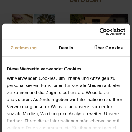
Zustimmung
Details
Über Cookies
IL Y A 5 ANS — DUCERF AKTUELLES
IL Y A 5 ANS — DUCERF AKTUELLES
Frohe Festtage -
SOMMERURLAUB
Diese Webseite verwendet Cookies
Schließungsdaten
2021
Wir verwenden Cookies, um Inhalte und Anzeigen zu
personalisieren, Funktionen für soziale Medien anbieten
zu können und die Zugriffe auf unsere Website zu
analysieren. Außerdem geben wir Informationen zu Ihrer
Verwendung unserer Website an unsere Partner für
soziale Medien, Werbung und Analysen weiter. Unsere
Partner führen diese Informationen möglicherweise mit
weiteren Daten zusammen, die Sie ihnen bereitgestellt
IL Y A 5 ANS — DUCERF AKTUELLES
IL Y A 5 ANS — DUCERF AKTUELLES